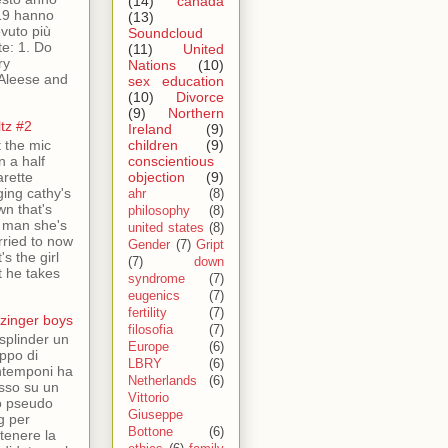
(14)
canada
19 hanno
(13)
evuto più
Soundcloud
ite: 1. Do
(11)
United
ry
Nations
(10)
Aleese and
sex education
(10)
Divorce
(9)
Northern
tz #2
Ireland
(9)
st the mic
children
(9)
n a half
conscientious
arette
objection
(9)
ging cathy's
ahr
(8)
wn that's
philosophy
(8)
 man she's
united states
(8)
ried to now
Gender
(7)
Gript
's the girl
(7)
down
t he takes
syndrome
(7)
eugenics
(7)
fertility
(7)
zinger boys
filosofia
(7)
splinder un
Europe
(6)
ppo di
LBRY
(6)
temponi ha
Netherlands
(6)
sso su un
Vittorio
o pseudo
Giuseppe
g per
Bottone
(6)
tenere la