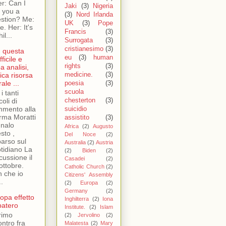
er: Can I
Jaki
(3)
Nigeria
 you a
(3)
Nord Irlanda
stion? Me:
UK
(3)
Pope
e. Her: It's
Francis
(3)
il...
Surrogata
(3)
cristianesimo
(3)
n questa
eu
(3)
human
fficile e
rights
(3)
a analisi,
nica risorsa
medicine.
(3)
ale ...
poesia
(3)
scuola
i tanti
coli di
chesterton
(3)
mento alla
suicidio
orma Moratti
assistito
(3)
nalo
Africa
(2)
Augusto
sto ,
Del Noce
(2)
arso sul
Australia
(2)
Austria
tidiano La
(2)
Biden
(2)
cussione il
Casadei
(2)
ottobre.
Catholic Church
(2)
 che io
Citizens' Assembly
..
(2)
Europa
(2)
Germany
(2)
opa effetto
Inghilterra
(2)
Iona
atero
Institute.
(2)
Islam
primo
(2)
Jervolino
(2)
ontro fra
Malatesta
(2)
Mary