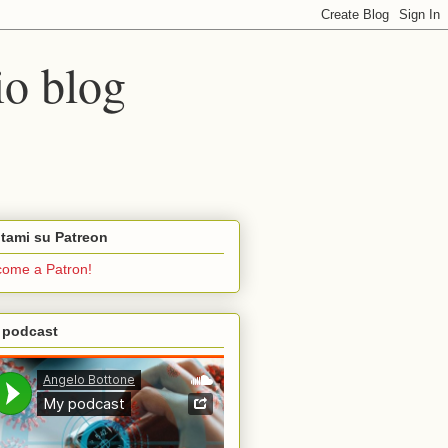
io blog
tami su Patreon
ome a Patron!
 podcast