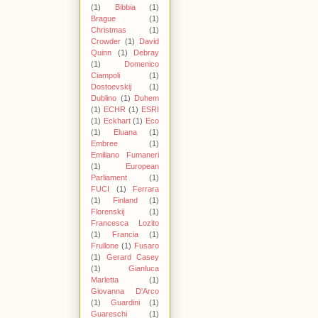
(1)
Bibbia
(1)
Brague
(1)
Christmas
(1)
Crowder
(1)
David
Quinn
(1)
Debray
(1)
Domenico
Ciampoli
(1)
Dostoevskij
(1)
Dublino
(1)
Duhem
(1)
ECHR
(1)
ESRI
(1)
Eckhart
(1)
Eco
(1)
Eluana
(1)
Embree
(1)
Emiliano Fumaneri
(1)
European
Parliament
(1)
FUCI
(1)
Ferrara
(1)
Finland
(1)
Florenskij
(1)
Francesca Lozito
(1)
Francia
(1)
Frullone
(1)
Fusaro
(1)
Gerard Casey
(1)
Gianluca
Marletta
(1)
Giovanna D'Arco
(1)
Guardini
(1)
Guareschi
(1)