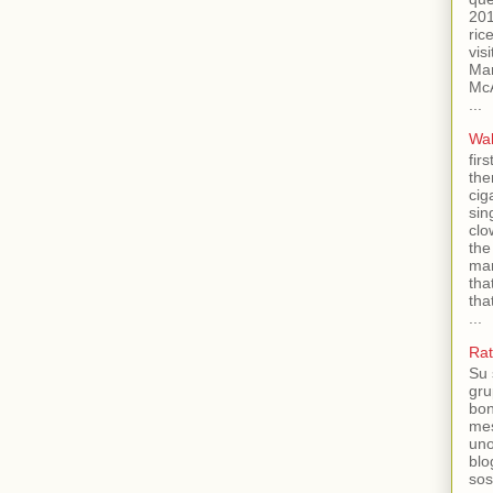
20
ric
vis
Ma
Mc
...
Wal
fir
the
cig
sin
clo
the
mar
that
tha
...
Rat
Su 
gru
bon
me
un
blo
sos