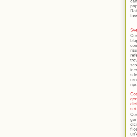
can
pap
Rat
fos
...
Sve
Cer
blo
com
ris
ref
tro
sco
inc
sde
orr
ripe
Cos
gen
dic
sei
Cos
gen
dic
fil
un'