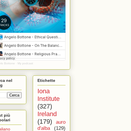
lo Bottone
·
My podcast
ca nel
Etichette
og
Iona
Institute
(327)
Ireland
t più
olari
(179)
auro
d'alba
(129)
taliano