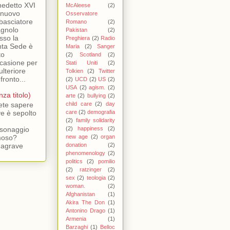
edetto XVI
McAleese
(2)
l nuovo
Osservatore
asciatore
Romano
(2)
gnolo
Pakistan
(2)
sso la
Preghiera
(2)
Radio
ta Sede è
Maria
(2)
Sanger
to
(2)
Scotland
(2)
ccasione per
Stati Uniti
(2)
ulteriore
Tolkien
(2)
Twitter
fronto...
(2)
UCD
(2)
US
(2)
USA
(2)
agism.
(2)
nza titolo)
arte
(2)
bullying
(2)
ete sapere
child care
(2)
day
e è sepolto
care
(2)
demografia
(2)
family solidarity
sonaggio
(2)
happiness
(2)
moso?
new age
(2)
organ
dagrave
donation
(2)
phenomenology
(2)
politics
(2)
pomilio
(2)
ratzinger
(2)
sex
(2)
teologia
(2)
woman.
(2)
Afghanistan
(1)
Akira The Don
(1)
Antonino Drago
(1)
Armenia
(1)
Barzaghi
(1)
Belloc