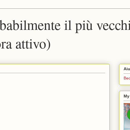
babilmente il più vecch
ra attivo)
Aiu
Bec
My