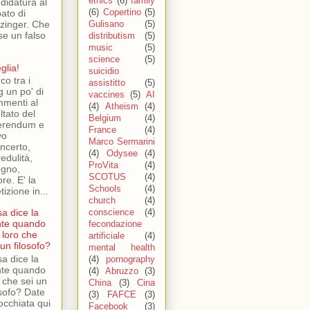
ethics
(6)
family
didatura al
ato di
(6)
Copertino
(5)
zinger. Che
Gulisano
(5)
se un falso
distributism
(5)
music
(5)
science
(5)
glia!
suicidio
co tra i
assistitto
(5)
g un po' di
vaccines
(5)
AI
menti al
(4)
Atheism
(4)
ultato del
Belgium
(4)
erendum e
France
(4)
vo
Marco Sermarini
ncerto,
(4)
Odysee
(4)
redulità,
ProVita
(4)
gno,
SCOTUS
(4)
ore. E' la
Schools
(4)
tizione in...
church
(4)
a dice la
conscience
(4)
te quando
fecondazione
i loro che
artificiale
(4)
 un filosofo?
mental health
a dice la
(4)
pornography
te quando
(4)
Abruzzo
(3)
i che sei un
China
(3)
Cina
osofo? Date
(3)
FAFCE
(3)
occhiata qui
Facebook
(3)