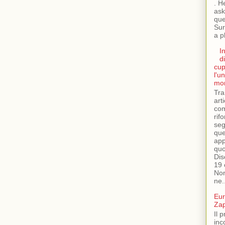
. H
ask
que
Sur
a ph
I
di
cup
l'u
mor
Tra 
arti
com
rif
seg
que
app
quo
Dis
19 
Non
ne.
Eur
Zap
Il 
inc