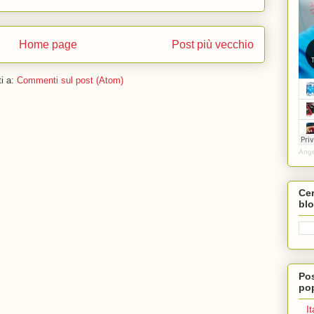
Home page
Post più vecchio
ti a:
Commenti sul post (Atom)
Ange
Cer
bl
Pos
pop
I