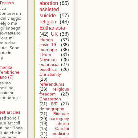
l'estero.
abortion
(85)
evo
assisted
contarvi un
suicide
(57)
 del viaggio
religion
(43)
Belgio ma
Euthanasia
 gli impegni
sovrastano
(42)
UK
(38)
llora mi
Irlanda
(37)
ito a due
covid-19
(35)
tute. Sono
marriage
(35)
suto in
I-Fam
(31)
i...
Newman
(28)
eutanasia
(27)
manità
bioethics
(26)
l'embrione
Christianity
no (7)
(23)
ssimo
referendums
nolfi ha
(23)
religious
posto su
freedom
(23)
oneparallel
Chesterton
(21)
IVF
(21)
demography
est articles
(21)
Bitchute
sti sono i
(20)
surrogacy
que articoli
(19)
aborto
tti per l'Iona
(15)
Cardini
titute che in
(14)
medicine
sto anno