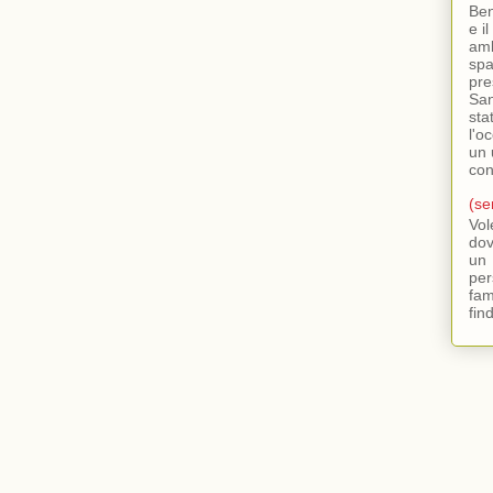
Ben
e i
amb
spa
pre
San
sta
l'o
un 
con
(se
Vol
dov
un
per
fa
fin