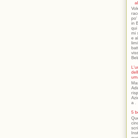
al
Vol
rac
po'
in 
qui
mi 
e a
lim
bat
vis
Belg
L'u
del
uma
Ma
Adi
ris
Azi
a .
5 b
Que
cin
scri
Ins
que